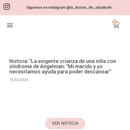
Síguenos en instagram @la_ilusion_de_elisabeth
0
LA ILUSIÓN DE ELISABETH
NUESTRA HISTORIA
SÍNDROME DE ANGELMAN
Noticia: "La exigente crianza de una niña con
síndrome de Angelman: "Mi marido y yo
necesitamos ayuda para poder descansar"
15/02/2026
VER NOTICIA