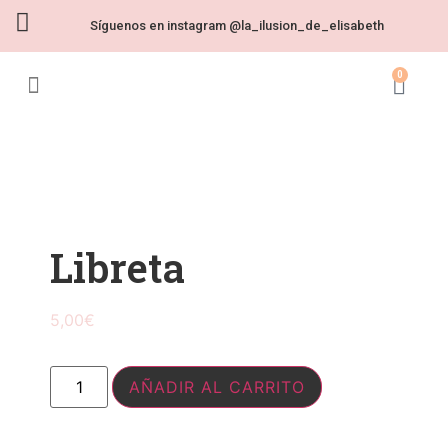
Síguenos en instagram @la_ilusion_de_elisabeth
0
LA ILUSIÓN DE ELISABETH
NUESTRA HISTORIA
SÍNDROME DE ANGELMAN
Libreta
5,00
€
AÑADIR AL CARRITO